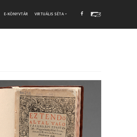
E-KÖNYVTÁR
VIRTUÁLIS SÉTA
Modern Könyvtár
edagógiai foglalkozások
Történeti Könyvtár
gek
Régikönyves
Petőfi-kiállítás 1
Petőfi-kiállítás 2