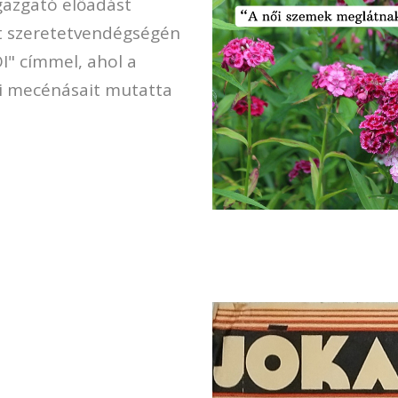
gazgató előadást
t szeretetvendégségén
" címmel, ahol a
i mecénásait mutatta