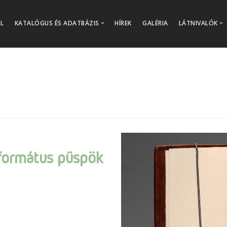
L
KATALÓGUS ÉS ADATBÁZIS
HÍREK
GALÉRIA
LÁTNIVALÓK
Katalógusok
Kiállítások
Adatbázisok
Könyvtárp
Érdekessé
eformátus püspök