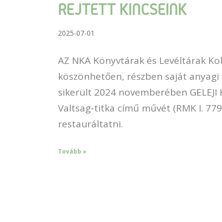
REJTETT KINCSEINK
2025-07-01
AZ NKA Könyvtárak és Levéltárak Ko
köszönhetően, részben saját anyagi f
sikerült 2024 novemberében GELEJI
Valtsag-titka című művét (RMK I. 77
restauráltatni.
Tovább »