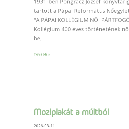
1931-ben Pongrácz József könyvtári
tartott a Pápai Református Nőegyle
"A PÁPAI KOLLÉGIUM NŐI PÁRTFOGÓI
Kollégium 400 éves történetének nő
be,
Tovább »
Moziplakát a múltból
2026-03-11