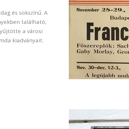
ag és sokszínű. A
yekben található,
űjtötte a városi
omda kiadványait.