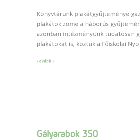
Könyvtárunk plakátgyűjteménye gazd
plakátok zöme a háborús gyűjtemén
azonban intézményünk tudatosan gy
plakátokat is, köztük a Főiskolai Ny
Tovább »
Gályarabok 350