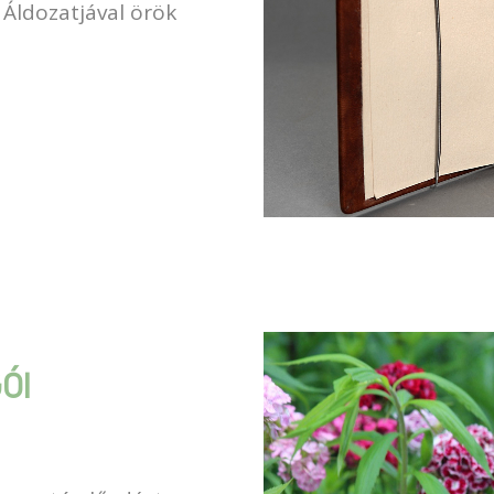
 Áldozatjával örök
ÓI