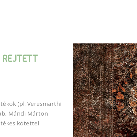
 REJTETT
tékok (pl. Veresmarthi
kab, Mándi Márton
tékes kötettel