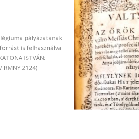
llégiuma pályázatának
orrást is felhasználva
 KATONA ISTVÁN:
9/ RMNY 2124)