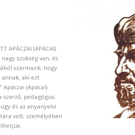
ETT APÁCZAI (APÁCAI)
 nagy szükség van, és
lából származik, hogy
 annak, aki ezt
" Apáczai (Apácai)
a-szerző, pedagógus,
sügy és az anyanyelvi
tára volt, személyében
lhetjük.