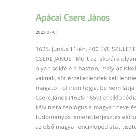
Apácai Csere János
2025-07-01
1625. június 11-én, 400 ÉVE SZÜLET
CSERE JÁNOS "Mert az iskolára olyan
olyan sokféle a haszon, mely az isko
vaknak, sőt érzéketlennek kell lennie
magától föl nem fogja, be nem látja.
Csere János (1625-1659) enciklopédi
kálvinista teológus a magyar nevelé
tudományos ismeretterjesztés előfu
az első magyar enciklopédistát tiszte