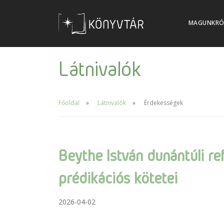
MAGUNKRÓ
Látnivalók
Főoldal
Látnivalók
Érdekességek
Beythe István dunántúli r
prédikációs kötetei
2026-04-02