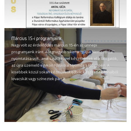
Március 15-i programjaink
Nagy volt az érdeklődés március 15-én az ünnepi
programjaink iránt. A legnagyob siker a "pápai Nemzeti dal"
nyomtatása volt., amit saját kézzel készíthettek el a látogatók,
az újra üzemelő egykori Főiskolai Nyomda sajtógépén. A
kisebbek közül sokan kézműveskedtek: készítettek fonalból
lovacskát vagy színeztek pártát.