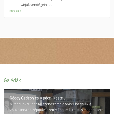
várjuk vendégeinket!
Tovább »
Galériák
Ráday Gedeon és a péceli kastély
A Pápai Jókai Kör által szervezett előadás. Előadó: Gila
Zsuzsanna a Szépművészeti Múzeum kulturális menedzsere