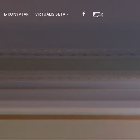
E-KÖNYVTÁR
VIRTUÁLIS SÉTA
Modern Könyvtár
edagógiai foglalkozások
Történeti Könyvtár
gek
Régikönyves
Petőfi-kiállítás 1
Petőfi-kiállítás 2