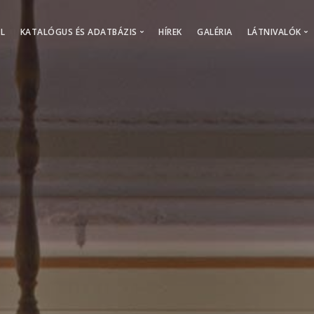
L
KATALÓGUS ÉS ADATBÁZIS
HÍREK
GALÉRIA
LÁTNIVALÓK
Katalógusok
Kiállítások
Adatbázisok
Könyvtárp
Érdekessé